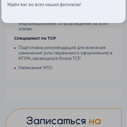
приспособлений и пр.;
Ждём вас во всех наших филиалах!
При необходимости – составление
обжалования решения МСЭ и
информационное сопровождение на всех
этапах.
Специалист по ТСР
Подготовка рекомендаций для внесения
изменений (или первичного оформления) в
ИПРА, касающихся блока ТСР
Написание МТО
Записаться
на