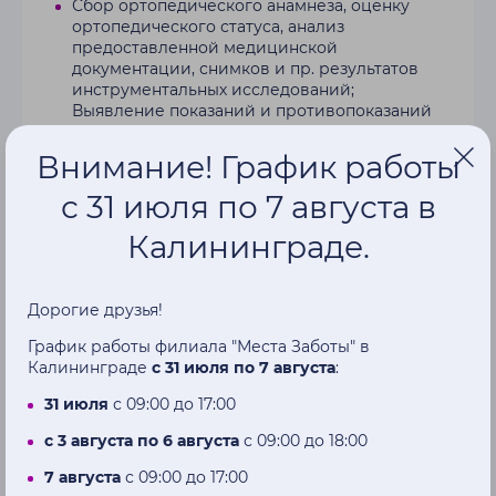
Сбор ортопедического анамнеза, оценку
ортопедического статуса, анализ
предоставленной медицинской
документации, снимков и пр. результатов
инструментальных исследований;
Выявление показаний и противопоказаний
к использованию технических средств
реабилитации (кресла-коляски,
Внимание! График работы
вертикализаторы, индивидуальные и
неиндивидуальные ортезы);
с 31 июля по 7 августа в
Подготовка рекомендаций для внесения
Калининграде.
изменений (или первичного оформления) в
ИПРА, касающихся блока ортопедических
изделий.
Дорогие друзья!
Эрготерапевт
График работы филиала "Места Заботы" в
Проведение оценки и описание
Калининграде
с 31 июля по 7 августа
:
социального статуса пациента;
31 июля
с 09:00 до 17:00
Подготовка рекомендаций для внесения
с 3 августа по 6 августа
с 09:00 до 18:00
изменений (или первичного оформления) в
ИПРА, касающихся блока ТСР, уходовых
7 августа
с 09:00 до 17:00
средств, эрготерапевтических