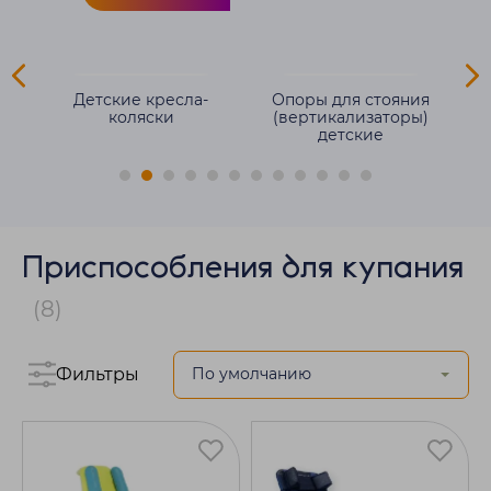
для
Детские кресла-
Опоры для стояния
е
коляски
(вертикализаторы)
детские
Приспособления для купания
(8)
Фильтры