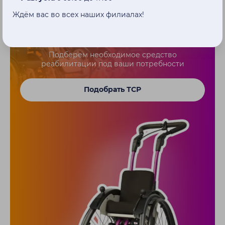
Ждём вас во всех наших филиалах!
Поможем не запутаться в
моделях
Подберем необходимое средство
реабилитации под ваши потребности
Подобрать ТСР