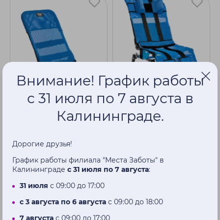
Внимание! График работы
с 31 июля по 7 августа в
Калининграде.
Детское кресло для
Кресло для ванны
ванны с бедренным
Reh4mat Аквосего Aks
ремнем Reh4Mat Nono
Дорогие друзья!
47 000 ₽
82 450 ₽
График работы филиала "Места Заботы" в
Калининграде
с 31 июля по 7 августа
:
Купить
Купить
31 июля
с 09:00 до 17:00
с 3 августа по 6 августа
с 09:00 до 18:00
7 августа
с 09:00 до 17:00