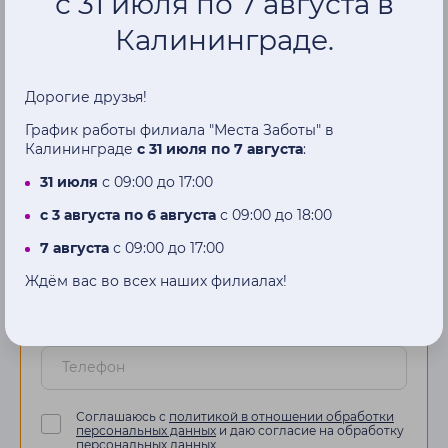
с 31 июля по 7 августа в
Калининграде.
Записаться
на
прием
Дорогие друзья!
График работы филиала "Места Заботы" в
Калининграде
с 31 июля по 7 августа
:
Наш менеджер перезвонит вам в
течение нескольких часов
31 июля
с 09:00 до 17:00
с 3 августа по 6 августа
с 09:00 до 18:00
Имя
7 августа
с 09:00 до 17:00
Ждём вас во всех наших филиалах!
Телефон
Соглашаюсь с
политикой в отношении обработки
персональных данных
и даю согласие на обработку
персональных данных