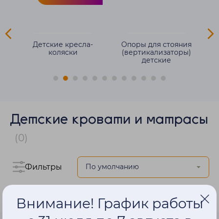
ля
Детские кресла-
Опоры для стояния
е
коляски
(вертикализаторы)
детские
Детские кровати и матрасы
(0)
Фильтры
Внимание! График работы