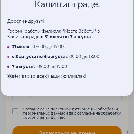
Записаться
на
Калининграде.
прием
Дорогие друзья!
Наш менеджер перезвонит вам в
График работы филиала "Места Заботы" в
Калининграде
с 31 июля по 7 августа
:
течение нескольких часов
31 июля
с 09:00 до 17:00
Имя
с 3 августа по 6 августа
с 09:00 до 18:00
7 августа
с 09:00 до 17:00
Ждём вас во всех наших филиалах!
Телефон
Соглашаюсь с
политикой в отношении обработки
персональных данных
и даю согласие на обработку
персональных данных
Записаться на прием