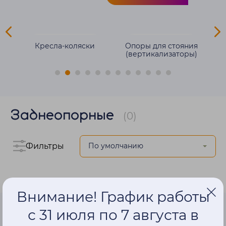
ля
Кресла-коляски
Опоры для стояния
(вертикализаторы)
Заднеопорные
(0)
Фильтры
Внимание! График работы
с 31 июля по 7 августа в