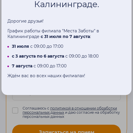
Записаться
на
Калининграде.
прием
Дорогие друзья!
Наш менеджер перезвонит вам в
График работы филиала "Места Заботы" в
Калининграде
с 31 июля по 7 августа
:
течение нескольких часов
31 июля
с 09:00 до 17:00
Имя
с 3 августа по 6 августа
с 09:00 до 18:00
7 августа
с 09:00 до 17:00
Ждём вас во всех наших филиалах!
Телефон
Соглашаюсь с
политикой в отношении обработки
персональных данных
и даю согласие на обработку
персональных данных
Записаться на прием