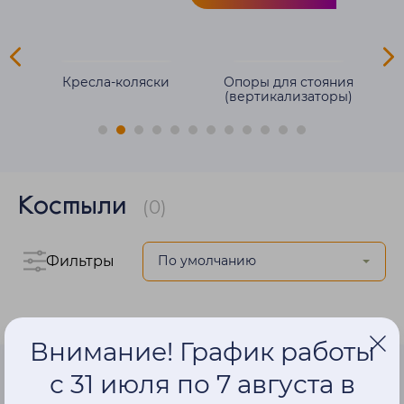
ля
Кресла-коляски
Опоры для стояния
(вертикализаторы)
Костыли
(0)
Фильтры
Внимание! График работы
с 31 июля по 7 августа в