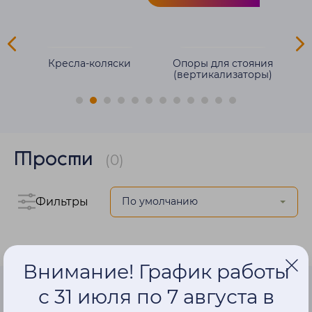
ля
Кресла-коляски
Опоры для стояния
(вертикализаторы)
Трости
(0)
Фильтры
Внимание! График работы
с 31 июля по 7 августа в