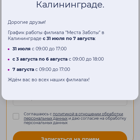
Записаться
на
Калининграде.
прием
Дорогие друзья!
Наш менеджер перезвонит вам в
График работы филиала "Места Заботы" в
Калининграде
с 31 июля по 7 августа
:
течение нескольких часов
31 июля
с 09:00 до 17:00
Имя
с 3 августа по 6 августа
с 09:00 до 18:00
7 августа
с 09:00 до 17:00
Ждём вас во всех наших филиалах!
Телефон
Соглашаюсь с
политикой в отношении обработки
персональных данных
и даю согласие на обработку
персональных данных
Записаться на прием