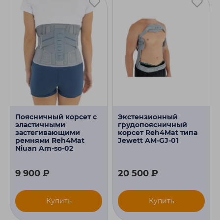
Поясничный корсет с
Экстензионный
эластичными
грудопоясничный
застегивающими
корсет Reh4Mat типа
ремнями Reh4Mat
Jewett AM-GJ-01
Niuan Am-so-02
9 900 ₽
20 500 ₽
Купить
Купить