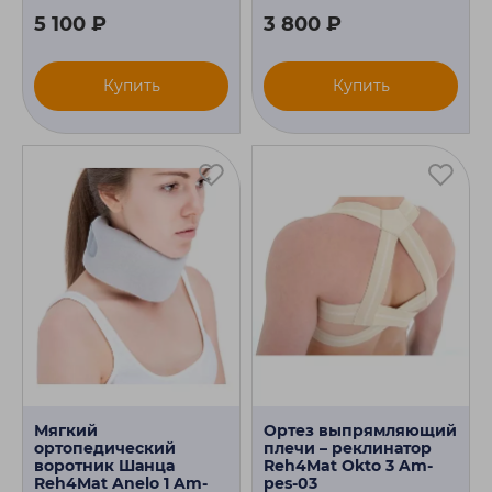
5 100 ₽
3 800 ₽
Купить
Купить
Мягкий
Ортез выпрямляющий
ортопедический
плечи – реклинатор
воротник Шанца
Reh4Mat Okto 3 Am-
Reh4Mat Anelo 1 Am-
pes-03