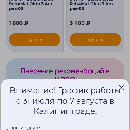
Reh4Mat Okto 3 Am-
Reh4Mat Okto 3 Am-
pes-03
pes-03
1 600 ₽
3 400 ₽
Купить
Купить
Внесение рекомендаций в
ИПРА
Внимание! График работы
Нет нужной коляски в вашей ИПРА?
Поможем с внесением изменений в документ
с 31 июля по 7 августа в
Калининграде.
Получить консультацию
Дорогие друзья!