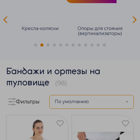
ля
Кресла-коляски
Опоры для стояния
(вертикализаторы)
Бандажи и ортезы на
туловище
(98)
Фильтры