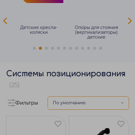
ля
Детские кресла-
Опоры для стояния
е
коляски
(вертикализаторы)
детские
Системы позиционирования
(25)
Фильтры