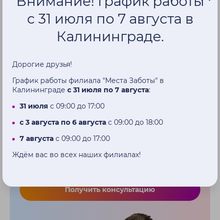
Внимание! График работы
Deep Lo (40х56,25 см)
Deep Mid Spex
Spex
с 31 июля по 7 августа в
Калининграде.
83 240 ₽
83 240 ₽
Дорогие друзья!
Купить
Купить
График работы филиала "Места Заботы" в
Калининграде
с 31 июля по 7 августа
:
31 июля
с 09:00 до 17:00
Внесение рекомендаций в
с 3 августа по 6 августа
с 09:00 до 18:00
ИПРА
7 августа
с 09:00 до 17:00
Ждём вас во всех наших филиалах!
Нет нужной коляски в вашей ИПРА?
Поможем с внесением изменений в документ
Получить консультацию