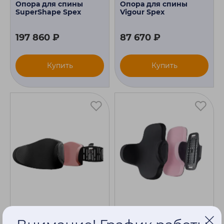
Опора для спины
Опора для спины
SuperShape Spex
Vigour Spex
197 860 ₽
87 670 ₽
Купить
Купить
Опора для спины Zygo
Опора для спины Zygo