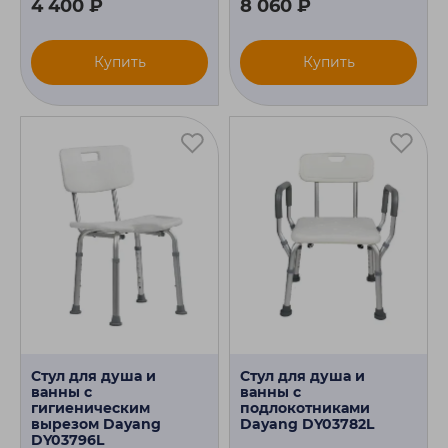
4 400 ₽
8 060 ₽
Купить
Купить
Стул для душа и
Стул для душа и
ванны с
ванны с
гигиеническим
подлокотниками
вырезом Dayang
Dayang DY03782L
DY03796L