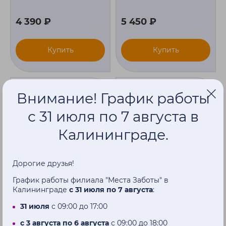
4 390 ₽
5 450 ₽
Купить
Купить
Внимание! График работы
с 31 июля по 7 августа в
Калининграде.
Дорогие друзья!
График работы филиала "Места Заботы" в
Калининграде
с 31 июля по 7 августа
:
31 июля
с 09:00 до 17:00
Стул с санитарным
Стул с санитарным
оснащением Dayang
оснащением Dayang
с 3 августа по 6 августа
с 09:00 до 18:00
DY02800
DY02810