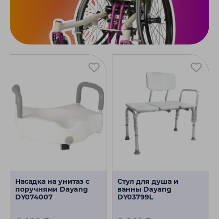
Насадка на унитаз с
Стул для душа и
поручнями Dayang
ванны Dayang
DY074007
DY03799L