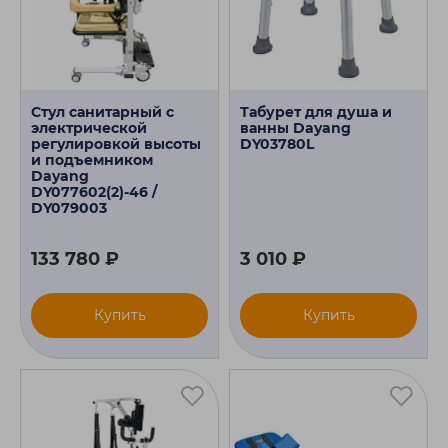
Стул санитарный с
Табурет для душа и
электрической
ванны Dayang
регулировкой высоты
DY03780L
и подъемником
Dayang
DY077602(2)-46 /
DY079003
133 780 ₽
3 010 ₽
Купить
Купить