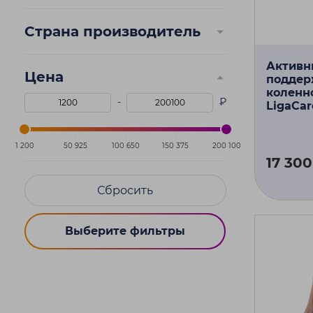
Страна производитель
Активн
Цена
поддер
коленн
-
₽
LigaCar
1 200
50 925
100 650
150 375
200 100
17 300
Сбросить
Выберите фильтры