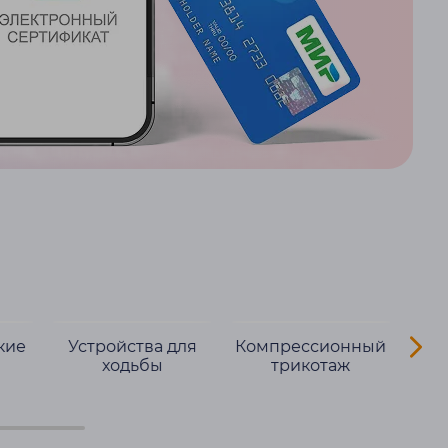
кие
Устройства для
Компрессионный
Кос
ходьбы
трикотаж