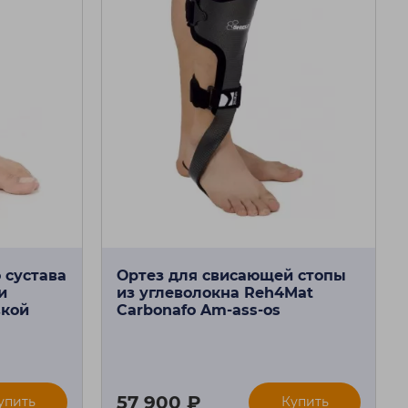
 сустава
Ортез для свисающей стопы
и
из углеволокна Reh4Mat
вкой
Carbonafo Am-ass-os
57 900 ₽
упить
Купить