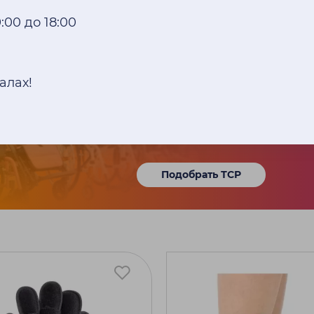
:00 до 18:00
Поможем не запут
алах!
Подберем необходимое с
реабилитации под ваши п
Подобрать ТСР