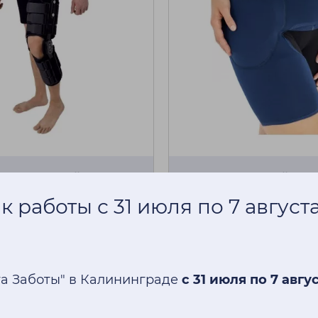
о-бедренный ортез с
Компрессионный орте
ровкой подвижности
с защитой сустава R
 работы с 31 июля по 7 август
оронний Reh4Mat Okd-
AM-SB-02
0 ₽
9 600 ₽
Купить
К
та Заботы" в Калининграде
с 31 июля по 7 авгу