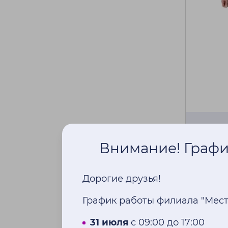
Коленн
регули
Внимание! График
одност
14
Дорогие друзья!
49 90
График работы филиала "Мес
31 июля
с 09:00 до 17:00