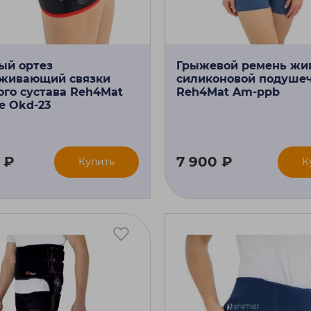
ый ортез
Грыжевой ремень жив
живающий связки
силиконовой подуше
ого сустава Reh4Mat
Reh4Mat Am-ppb
e Okd-23
 ₽
7 900 ₽
Купить
К