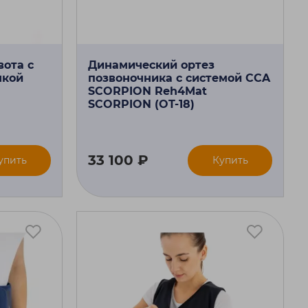
ота с
Динамический ортез
чкой
позвоночника с системой CCA
SCORPION Reh4Mat
SCORPION (OT-18)
33 100 ₽
упить
Купить