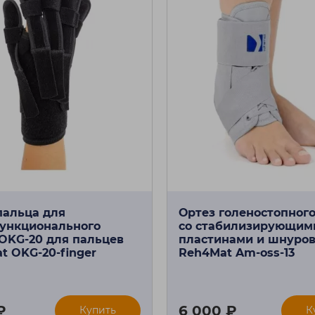
пальца для
Ортез голеностопного
ункционального
со стабилизирующим
 OKG-20 для пальцев
пластинами и шнуро
t OKG-20-finger
Reh4Mat Am-oss-13
₽
6 000 ₽
Купить
К