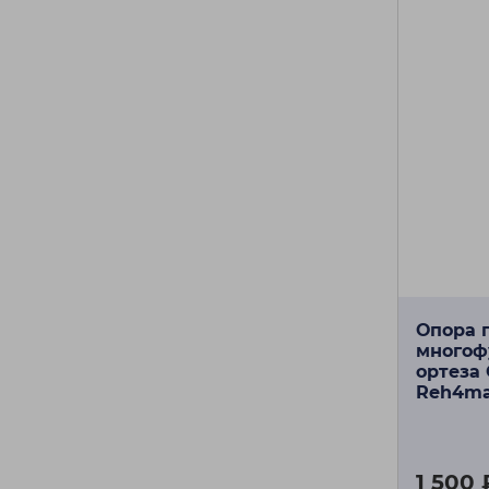
Опора 
многоф
ортеза
Reh4ma
1 500 