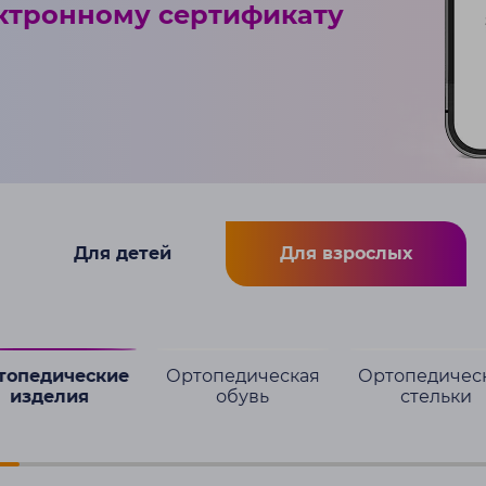
ктронному сертификату
Для детей
Для взрослых
топедические
Ортопедическая
Ортопедичес
изделия
обувь
стельки