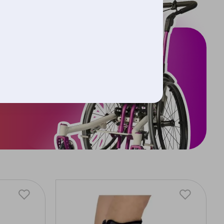
аться в моделях
редство
отребности