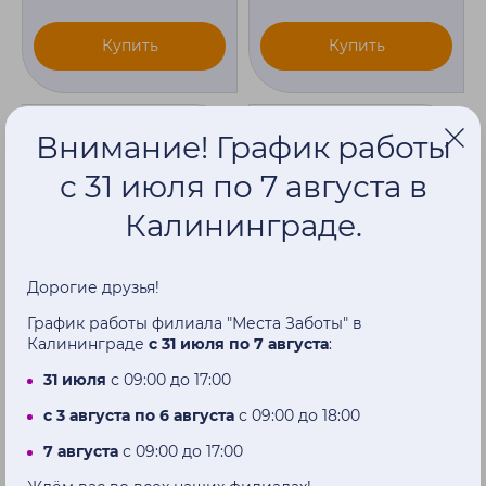
Купить
Купить
Внимание! График работы
с 31 июля по 7 августа в
Калининграде.
Дорогие друзья!
График работы филиала "Места Заботы" в
Калининграде
с 31 июля по 7 августа
:
31 июля
с 09:00 до 17:00
Стул санитарный с
Стул санитарный с
гидравлической
электрической
с 3 августа по 6 августа
с 09:00 до 18:00
регулировкой высоты
регулировкой высоты
Dayang DY01118(3)-46
Dayang DY01118(5)L-46
7 августа
с 09:00 до 17:00