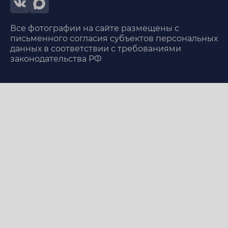
Все фотографии на сайте размещены с
письменного согласия субъектов персональных
данных в соответствии с требованиями
законодательства РФ
2025 Место Заботы. © Все права защищены,
копирование запрещено
Лицензия 041-01137-77/01136136 от 22.04.2024
Политика в отношении обработки персональных
данных
Пользовательское соглашение
ИМЕЮТСЯ ПРОТИВОПОКАЗАНИЯ.