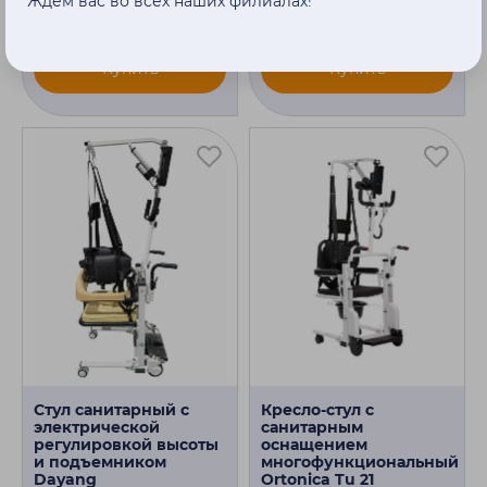
Ждём вас во всех наших филиалах!
52 480 ₽
97 610 ₽
Купить
Купить
Стул санитарный с
Кресло-стул с
электрической
санитарным
регулировкой высоты
оснащением
и подъемником
многофункциональный
Dayang
Ortonica Tu 21