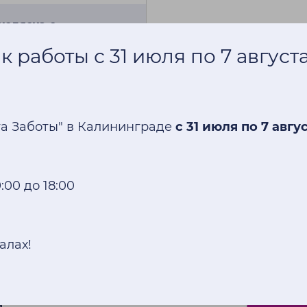
коляска с
приводом Dietz Power
 работы с 31 июля по 7 август
limline SEGO junior
запросу
Купить
та Заботы" в Калининграде
с 31 июля по 7 авгу
:00 до 18:00
м
алах!
ние нескольких часов
н