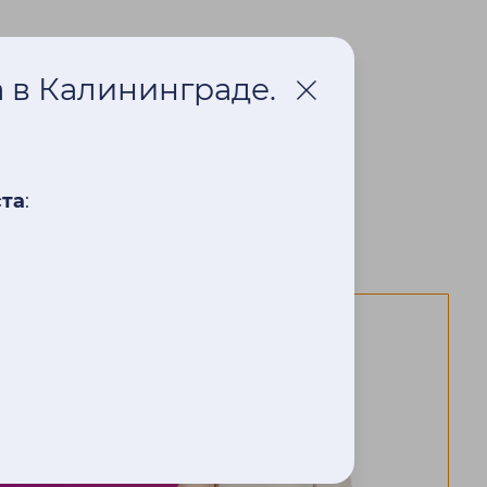
а в Калининграде.
ста
: