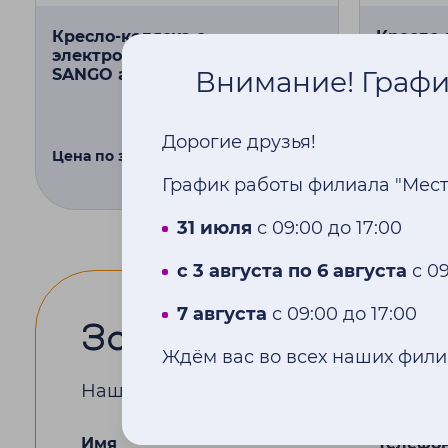
Кресло-коляска с
Кресло-
электроприводом Dietz Power
электро
Внимание! График
SANGO advanced SEGO junior
SANGO s
Дорогие друзья!
Цена по запросу
Купить
Цена по 
График работы филиала "Мес
31 июля
с 09:00 до 17:00
с 3 августа по 6 августа
с 09
7 августа
с 09:00 до 17:00
Записаться
на прие
Ждём вас во всех наших фили
Наш менеджер перезвонит вам в тече
Имя
Телефо